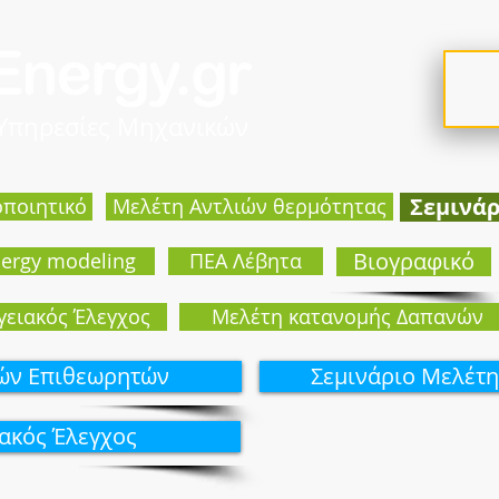
 Υπηρεσίες Μηχανικών
Σεμινά
οποιητικό
Mελέτη Αντλιών θερμότητας
Βιογραφικό
ergy modeling
ΠΕΑ Λέβητα
γειακός Έλεγχος
Μελέτη κατανομής Δαπανών
κών Επιθεωρητών
Σεμινάριo Μελέτη
ιακός Έλεγχος