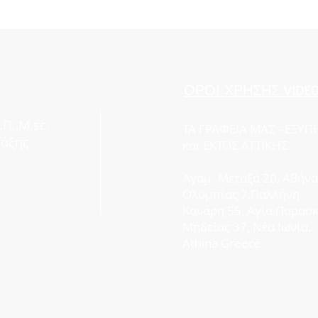
ΟΡΟΙ ΧΡΗΣΗΣ VIDE
Π.,M.sc.
ΤΑ ΓΡΑΦΕΙΑ ΜΑΣ - EΞΥ
τάξης
και
ΕΚΤΟΣ ΑΤΤΙΚΗΣ
Αγάμ. Μεταξά 20, Αθήνα
Ολυμπίας 7,Παλλήνη
Κανάρη 55, Αγία Παρασ
Μηδείας 37, Νέα Ιωνία.
Athina Greece
σης (Π.Ε.Α.)