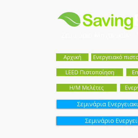
Σεμινάρια Μηχανικών -
Αρχική
Ενεργειακό πιστ
LEED Πιστοποίηση
En
Η/Μ Μελέτες
Eνερ
Σεμινάρια Ενεργεια
Σεμινάριo Ενεργε