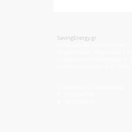
SavingEnergy.gr
Καλλιακούδη Κωνσταντίνα
Μηχανολόγος Μηχανικός Ε.Μ.
Eνεργειακή επιθεωρήτρια Β' 
Ενεργειακή Ελεγκτής Β' τάξης
ΤΗΛΕΦΩΝΑ ΕΠΙΚΟΙΝΩΝΙΑΣ
T
2106043748
K
6937308213
Πιστοποιητικά Ενεργειακής Απόδο