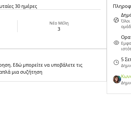
υταίες 30 ημέρες
Πληροφ
Δημ
Όλοι
Νέο Μέλη
ομάδ
3
Ορα
Εμφα
ιστό
5 Σε
ρηση. Εδώ μπορείτε να υποβάλετε τις 
Δημι
 απλά μια συζήτηση
Κων
Δημι