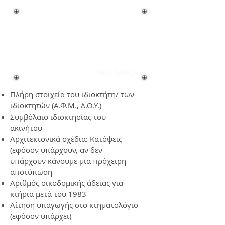
Απαιτούμενα
δικαιολογητικά
για την έκδοση
ενεργειακού
πιστοποιητικού-
Νέα Μάκρη
Πλήρη στοιχεία του ιδιοκτήτη/ των
ιδιοκτητών (Α.Φ.Μ., Δ.Ο.Υ.)
Συμβόλαιο ιδιοκτησίας του
ακινήτου
Αρχιτεκτονικά σχέδια: Κατόψεις
(εφόσον υπάρχουν, αν δεν
υπάρχουν κάνουμε μια πρόχειρη
αποτύπωση
Αριθμός οικοδομικής άδειας για
κτήρια μετά του 1983
Αίτηση υπαγωγής στο κτηματολόγιο
(εφόσον υπάρχει)