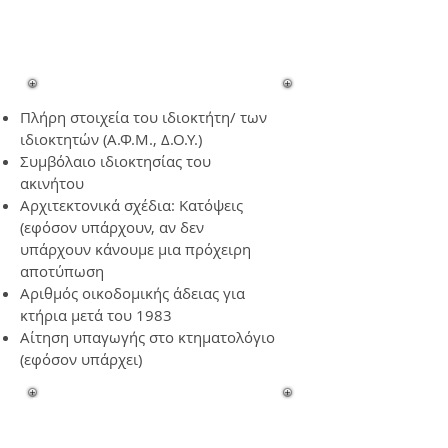
για την έκδοση
ενεργειακού
πιστοποιητικού-Ντράφι
Πλήρη στοιχεία του ιδιοκτήτη/ των
ιδιοκτητών (Α.Φ.Μ., Δ.Ο.Υ.)
Συμβόλαιο ιδιοκτησίας του
ακινήτου
Αρχιτεκτονικά σχέδια: Κατόψεις
(εφόσον υπάρχουν, αν δεν
υπάρχουν κάνουμε μια πρόχειρη
αποτύπωση
Αριθμός οικοδομικής άδειας για
κτήρια μετά του 1983
Αίτηση υπαγωγής στο κτηματολόγιο
(εφόσον υπάρχει)
Ποια είναι η διαδικασία για
να εκδοθεί το ενεργειακό