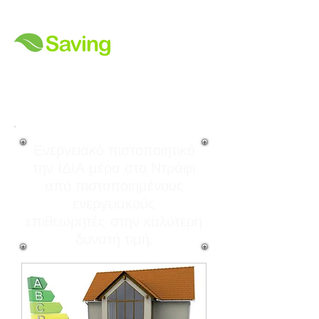
Ενεργειακό πιστοποιητικό
την ΙΔΙΑ μέρα στο Ντράφι
από πιστοποιημένους
ενεργειακούς
επιθεωρητές
σ
την καλύτερη
δυνατή τιμή.