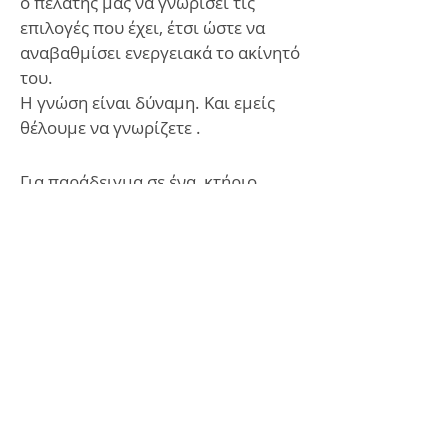
ο πελάτης μας να γνωρίσει τις
επιλογές που έχει, έτσι ώστε να
αναβαθμίσει ενεργειακά το ακίνητό
του.
Η γνώση είναι δύναμη. Και εμείς
θέλουμε να γνωρίζετε .
Για παράδειγμα σε ένα κτήριο
κατοικίας θέλουμε να γνωρίζετε:
Πόσο θα σας στοιχίσει και τι τελικά
κερδίζετε αν:
Τοποθετήσετε Ηλιακό
θερμοσίφωνα
Μονώσετε τη ταράτσα
Μονώσετε τους εξωτερικούς
τοίχους.