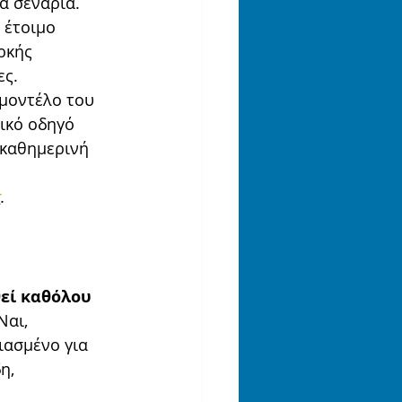
κά σενάρια.
 έτοιμο 
ρκής 
ες.
 μοντέλο του 
ικό οδηγό 
 καθημερινή 
r
.
εί καθόλου 
Ναι, 
διασμένο για 
η, 