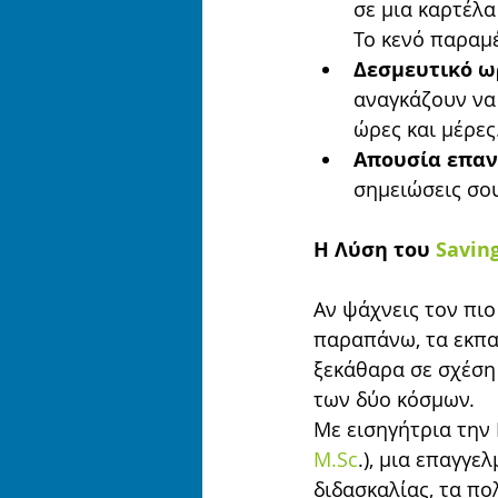
σε μια καρτέλα
Το κενό παραμέ
Δεσμευτικό ω
αναγκάζουν να
ώρες και μέρες
Απουσία επα
σημειώσεις σο
Η Λύση του 
Savin
Αν ψάχνεις τον πιο
παραπάνω, τα εκπα
ξεκάθαρα σε σχέση 
των δύο κόσμων.
Με εισηγήτρια την
M.Sc
.), μια επαγγε
διδασκαλίας, τα πο