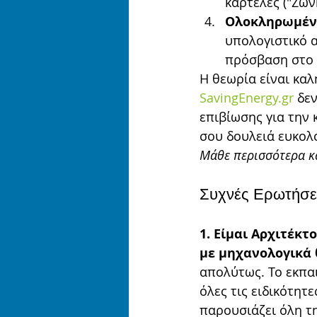
καρτέλες ("Ζών
Ολοκληρωμένα
υπολογιστικό α
πρόσβαση στο ε
Η θεωρία είναι καλ
SavingEnergy.gr
 δε
επιβίωσης για την 
σου δουλειά ευκολ
Μάθε περισσότερα κ
Συχνές Ερωτήσεις
1. Είμαι Αρχιτέκτ
με μηχανολογικά 
απολύτως. Το εκπα
όλες τις ειδικότητ
παρουσιάζει όλη τη