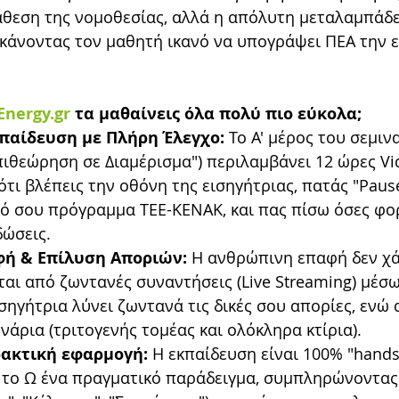
άθεση της νομοθεσίας, αλλά η απόλυτη μεταλαμπάδε
 κάνοντας τον μαθητή ικανό να υπογράψει ΠΕΑ την 
Energy.gr
 τα μαθαίνεις όλα πολύ πιο εύκολα;
παίδευση με Πλήρη Έλεγχο:
 Το Α' μέρος του σεμιν
πιθεώρηση σε Διαμέρισμα") περιλαμβάνει 12 ώρες Vide
ότι βλέπεις την οθόνη της εισηγήτριας, πατάς "Pause
ό σου πρόγραμμα ΤΕΕ-ΚΕΝΑΚ, και πας πίσω όσες φορ
δώσεις.
ή & Επίλυση Αποριών:
 Η ανθρώπινη επαφή δεν χάν
αι από ζωντανές συναντήσεις (Live Streaming) μέσ
εισηγήτρια λύνει ζωντανά τις δικές σου απορίες, ενώ
νάρια (τριτογενής τομέας και ολόκληρα κτίρια).
ακτική εφαρμογή:
 Η εκπαίδευση είναι 100% "hands
 το Ω ένα πραγματικό παράδειγμα, συμπληρώνοντας 