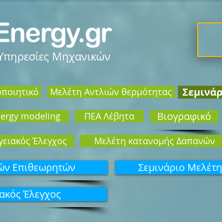
 Υπηρεσίες Μηχανικών
Σεμινά
οποιητικό
Mελέτη Αντλιών θερμότητας
Βιογραφικό
ergy modeling
ΠΕΑ Λέβητα
γειακός Έλεγχος
Μελέτη κατανομής Δαπανών
κών Επιθεωρητών
Σεμινάριo Μελέτη
ιακός Έλεγχος