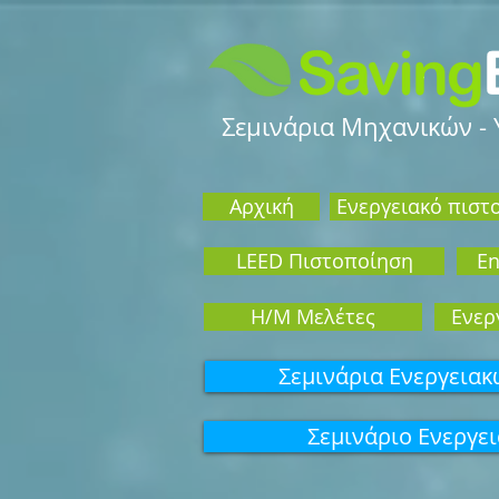
Σεμινάρια Μηχανικών -
Αρχική
Ενεργειακό πιστ
LEED Πιστοποίηση
En
Η/Μ Μελέτες
Eνερ
Σεμινάρια Ενεργεια
Σεμινάριo Ενεργε