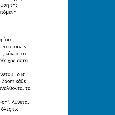
υση της 
επόμενη 
αρίου 
o tutorials. 
", κάνεις τα 
ές χρειαστεί 
εται! Το Β' 
ω Zoom κάθε 
 αναλύονται τα 
-on". Λύνεται 
όλες τις 