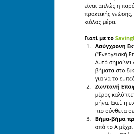
είναι απλώς η παρ
πρακτικής γνώσης,
κιόλας μέρα.
Γιατί με το 
Saving
Ασύγχρονη Εκ
("Ενεργειακή Ε
Αυτό σημαίνει 
βήματα στο δικ
για να το εμπε
Ζωντανή Επαφ
μέρος καλύπτετ
μήνα. Εκεί, η 
πιο σύνθετα σε
Βήμα-βήμα πρ
από το Α μέχρι