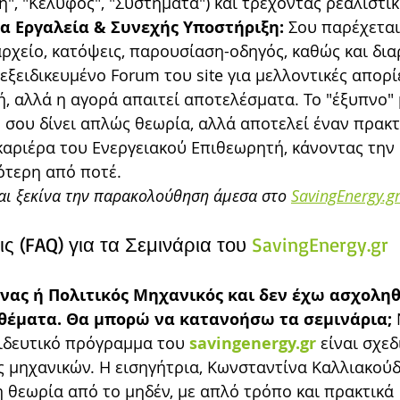
η", "Κέλυφος", "Συστήματα") και τρέχοντας ρεαλιστι
 Εργαλεία & Συνεχής Υποστήριξη:
 Σου παρέχεται
ρχείο, κατόψεις, παρουσίαση-οδηγός, καθώς και δια
ξειδικευμένο Forum του site για μελλοντικές απορί
ή, αλλά η αγορά απαιτεί αποτελέσματα. Το "έξυπνο"
ν σου δίνει απλώς θεωρία, αλλά αποτελεί έναν πρακτ
καριέρα του Ενεργειακού Επιθεωρητή, κάνοντας την
ότερη από ποτέ.
αι ξεκίνα την παρακολούθηση άμεσα στο 
SavingEnergy.g
 (FAQ) για τα Σεμινάρια του 
SavingEnergy.gr
ονας ή Πολιτικός Μηχανικός και δεν έχω ασχοληθ
θέματα. Θα μπορώ να κατανοήσω τα σεμινάρια;
 
ιδευτικό πρόγραμμα του 
savingenergy.gr
 είναι σχε
ες μηχανικών. Η εισηγήτρια, Κωνσταντίνα Καλλιακούδ
 θεωρία από το μηδέν, με απλό τρόπο και πρακτικά 