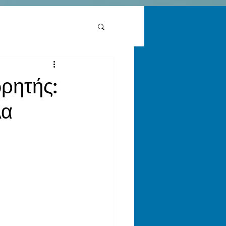
ρητής:
λα