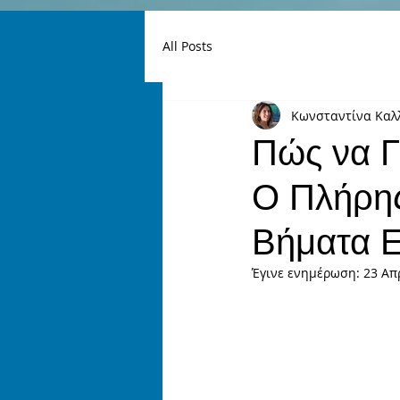
All Posts
Κωνσταντίνα Καλ
Πώς να Γ
Ο Πλήρης
Βήματα 
Έγινε ενημέρωση:
23 Απ