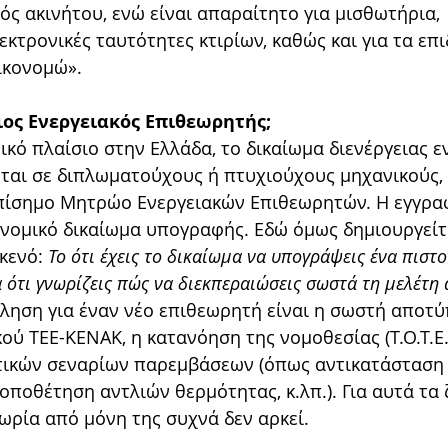
ός ακινήτου, ενώ είναι απαραίτητο για μισθωτήρια, 
κτρονικές ταυτότητες κτιρίων, καθώς και για τα επ
ικονομώ».
ιος Ενεργειακός Επιθεωρητής;
κό πλαίσιο στην Ελλάδα, το δικαίωμα διενέργειας ε
ται σε διπλωματούχους ή πτυχιούχους μηχανικούς, 
πίσημο Μητρώο Ενεργειακών Επιθεωρητών. Η εγγρα
 νομικό δικαίωμα υπογραφής. Εδώ όμως δημιουργείτ
κενό: 
Το ότι έχεις το δικαίωμα να υπογράψεις ένα πιστο
 ότι γνωρίζεις πώς να διεκπεραιώσεις σωστά τη μελέτη 
ληση για έναν νέο επιθεωρητή είναι η σωστή αποτύ
ού ΤΕΕ-ΚΕΝΑΚ, η κατανόηση της νομοθεσίας (Τ.Ο.Τ.Ε.Ε
τικών σεναρίων παρεμβάσεων (όπως αντικατάσταση
ποθέτηση αντλιών θερμότητας, κ.λπ.). Για αυτά τα 
ωρία από μόνη της συχνά δεν αρκεί.