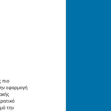
 πιο 
την εφαρμογή 
ακής 
ρατικό 
μό την 