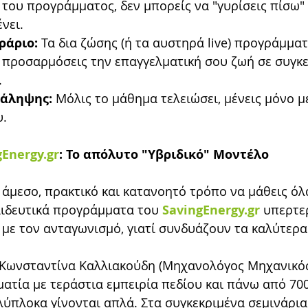
 του προγράμματος, δεν μπορείς να "γυρίσεις πίσω" 
νει.
ράριο:
 Τα δια ζώσης (ή τα αυστηρά live) προγράμματ
 προσαρμόσεις την επαγγελματική σου ζωή σε συγκε
.
νάληψης:
 Μόλις το μάθημα τελειώσει, μένεις μόνο με
υ.
gEnergy.gr
: Το απόλυτο "Υβριδικό" Μοντέλο
 άμεσο, πρακτικό και κατανοητό τρόπο να μάθεις όλ
ιδευτικά προγράμματα του 
SavingEnergy.gr
 υπερτε
με τον ανταγωνισμό, γιατί συνδυάζουν τα καλύτερα 
 Κωνσταντίνα Καλλιακούδη (Μηχανολόγος Μηχανικός 
λματία με τεράστια εμπειρία πεδίου και πάνω από 70
λύπλοκα γίνονται απλά. Στα συγκεκριμένα σεμινάρια,