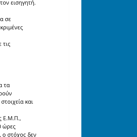
τον εισηγητή. 
α σε 
κριμένες 
 τις 
α τα 
ρούν 
στοιχεία και 
Ε.Μ.Π., 
0 ώρες 
 ο στόχος δεν 