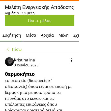
Μελέτη Ενεργειακής Απόδοσης
Δημόσιο
·
14 μέλη
Γίνετε μέλος
Συζήτηση
Μέσα
Αρχεία
Μέλη
Σχετικά με
Πίσω
Kristina Ina
3 Ιουνίου 2025
θερμοκήπιο
τα στοιχεία (διαφανείς κ΄ 
αδιαφανείς) όπου ειναι σε επαφή με 
θερμοκήπιο με ποιο τρόπο τα 
περνάμε στο κενακ; και τις 
υπόλοιπες επιφάνειες όπου 
βρίσκονται αριστερά δεξιά και 