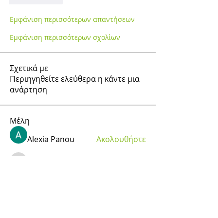
Μου αρέσει
Εμφάνιση περισσότερων απαντήσεων
Εμφάνιση περισσότερων σχολίων
Σχετικά με
Περιηγηθείτε ελεύθερα η κάντε μια
ανάρτηση
Μέλη
Alexia Panou
Ακολουθήστε
info
Ακολουθήστε
info
Πασχάλης Α.
Ακολουθήστε
ΜARINA DIMITROPOULOU
Ακολουθήστε