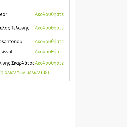
eor
Ακολουθήστε
ελος Τελωνης
Ακολουθήστε
kosantonou
Ακολουθήστε
tonou
tsisval
Ακολουθήστε
al
άννης Σκαρλάτος
Ακολουθήστε
η όλων των μελών (38)