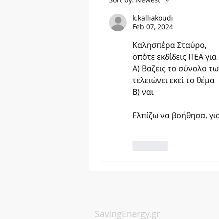
k.kalliakoudi
Feb 07, 2024
Καλησπέρα Σταύρο,
οπότε εκδίδεις ΠΕΑ για
Α) Βαζεις το σύνολο τω
τελειώνει εκεί το θέμα
Β) ναι
Ελπίζω να βοήθησα, γι
Like
SavingEnergy.gr