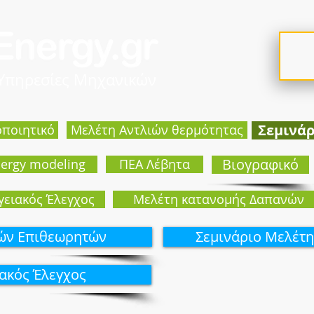
 Υπηρεσίες Μηχανικών
Σεμινά
οποιητικό
Mελέτη Αντλιών θερμότητας
Βιογραφικό
ergy modeling
ΠΕΑ Λέβητα
γειακός Έλεγχος
Μελέτη κατανομής Δαπανών
κών Επιθεωρητών
Σεμινάριo Μελέτη
ιακός Έλεγχος