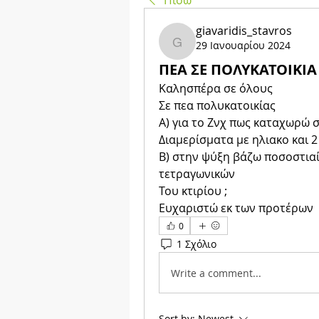
Πίσω
giavaridis_stavros
29 Ιανουαρίου 2024
giavaridis_stavros
ΠΕΑ ΣΕ ΠΟΛΥΚΑΤΟΙΚΙΑ
Καλησπέρα σε όλους 
Σε πεα πολυκατοικίας 
Α) για το Ζνχ πως καταχωρώ 
Διαμερίσματα με ηλιακο και 2
Β) στην ψύξη βάζω ποσοστιαί
τετραγωνικών
Του κτιρίου ;
Ευχαριστώ εκ των προτέρων 
0
1 Σχόλιο
Write a comment...
Sort by:
Newest