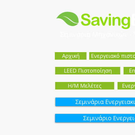
Σεμινάρια Μηχανικών -
Αρχική
Ενεργειακό πιστ
LEED Πιστοποίηση
En
Η/Μ Μελέτες
Eνερ
Σεμινάρια Ενεργεια
Σεμινάριo Ενεργε