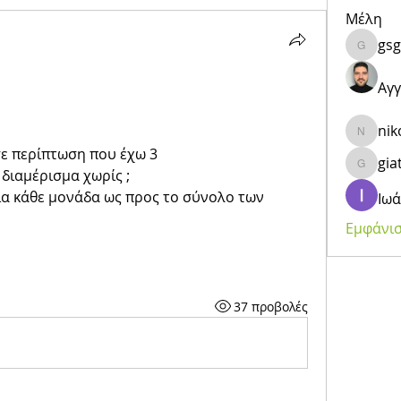
Μέλη
gsg
gsgeor
Αγγ
ni
nikosan
σε περίπτωση που έχω 3
gia
giatsisv
 διαμέρισμα χωρίς ; 
α κάθε μονάδα ως προς το σύνολο των 
Ιω
Εμφάνισ
37 προβολές