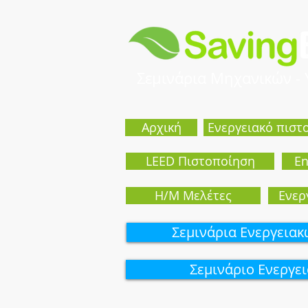
Σεμινάρια Μηχανικών -
Αρχική
Ενεργειακό πιστ
LEED Πιστοποίηση
En
Η/Μ Μελέτες
Eνερ
Σεμινάρια Ενεργεια
Σεμινάριo Ενεργε