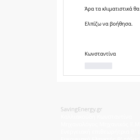
Άρα τα κλιματιστικά θ
Ελπίζω να βοήθησα.
Κωνσταντίνα
좋아요
SavingEnergy.gr
Καλλιακούδη Κωνσταντίνα
Μηχανολόγος Μηχανικός Ε.Μ.
Eνεργειακή επιθεωρήτρια Β' 
Ενεργειακή Ελεγκτής Β' τάξης