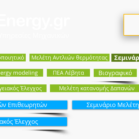
 Υπηρεσίες Μηχανικών
Σεμινά
οποιητικό
Mελέτη Αντλιών θερμότητας
Βιογραφικό
ergy modeling
ΠΕΑ Λέβητα
γειακός Έλεγχος
Μελέτη κατανομής Δαπανών
κών Επιθεωρητών
Σεμινάριo Μελέτη
ιακός Έλεγχος