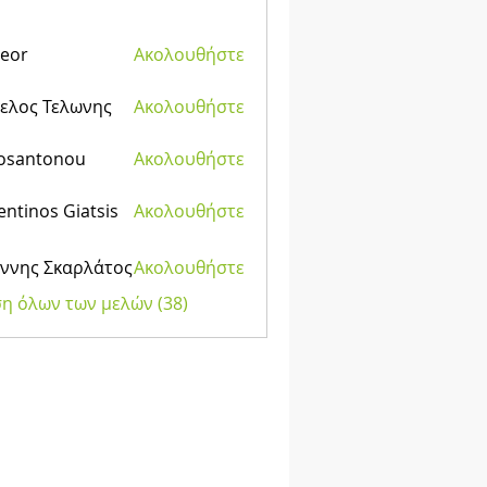
eor
Ακολουθήστε
ελος Τελωνης
Ακολουθήστε
kosantonou
Ακολουθήστε
tonou
entinos Giatsis
Ακολουθήστε
os Giatsis
άννης Σκαρλάτος
Ακολουθήστε
η όλων των μελών (38)