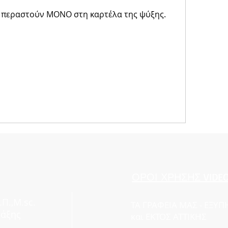
α περαστούν ΜΟΝΟ στη καρτέλα της ψύξης.
ΟΡΟΙ ΧΡΗΣΗΣ VIDE
Π.,M.sc.
ΤΑ ΓΡΑΦΕΙΑ ΜΑΣ - EΞΥ
τάξης
και
ΕΚΤΟΣ ΑΤΤΙΚΗΣ