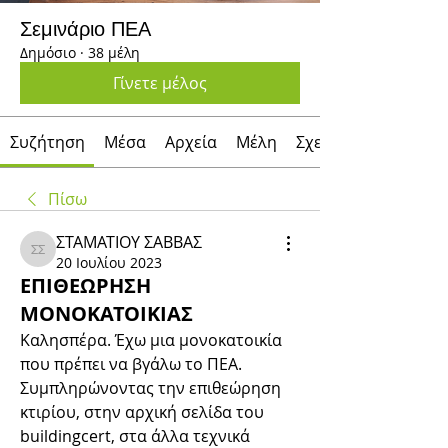
Σεμινάριο ΠΕΑ
Δημόσιο
·
38 μέλη
Γίνετε μέλος
Συζήτηση
Μέσα
Αρχεία
Μέλη
Σχετικά με
Πίσω
ΣΤΑΜΑΤΙΟΥ ΣΑΒΒΑΣ
ΣΤΑΜΑΤΙΟΥ ΣΑΒΒΑΣ
20 Ιουλίου 2023
ΕΠΙΘΕΩΡΗΣΗ
ΜΟΝΟΚΑΤΟΙΚΙΑΣ
Καλησπέρα. Έχω μια μονοκατοικία 
που πρέπει να βγάλω το ΠΕΑ. 
Συμπληρώνοντας την επιθεώρηση 
κτιρίου, στην αρχική σελίδα του 
buildingcert, στα άλλα τεχνικά 