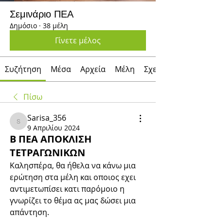
Σεμινάριο ΠΕΑ
Δημόσιο
·
38 μέλη
Γίνετε μέλος
Συζήτηση
Μέσα
Αρχεία
Μέλη
Σχετικά με
Πίσω
Sarisa_356
Sarisa_356
9 Απριλίου 2024
B ΠΕΑ ΑΠΟΚΛΙΣΗ
ΤΕΤΡΑΓΩΝΙΚΩΝ
Καλησπέρα, θα ήθελα να κάνω μια 
ερώτηση στα μέλη και οποιος εχει 
αντιμετωπίσει κατι παρόμοιο η 
γνωρίζει το θέμα ας μας δώσει μια 
απάντηση.