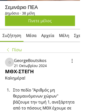
Σεμινάριο ΠΕΑ
Δημόσιο
·
38 μέλη
Γίνετε μέλος
Συζήτηση
Μέσα
Αρχεία
Μέλη
Σχετικά με
Πίσω
GeorgeBoutsikos
GeorgeBoutsikos
21 Οκτωβρίου 2024
ΜΘΧ-ΣΤΕΓΗ
Καλημέρα! 
Στο πεδίο "Αριθμός μη 
θερμαινόμενων χώρων" 
βάζουμε την τιμή 1, ανεξάρτητα 
από το πόσους ΜΘΧ έχουμε σε 