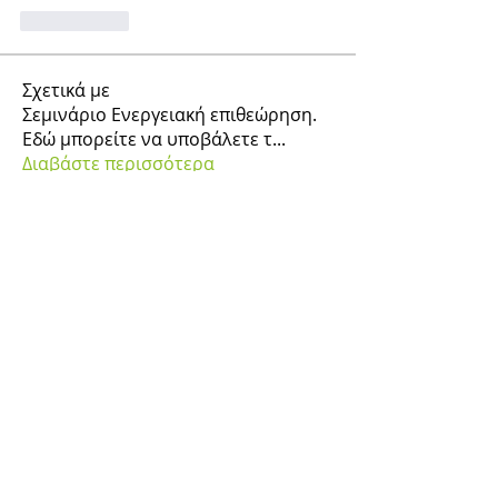
Me gusta
Σχετικά με
Σεμινάριο Ενεργειακή επιθεώρηση.
Εδώ μπορείτε να υποβάλετε τ
...
Διαβάστε περισσότερα
Μέλη
gsgeor
Ακολουθήστε
gsgeor
Αγγελος Τελωνης
Ακολουθήστε
nikosantonou
Ακολουθήστε
nikosantonou
Valentinos Giatsis
Ακολουθήστε
Valentinos Giatsis
Ιωάννης Σκαρλάτος
Ακολουθήστε