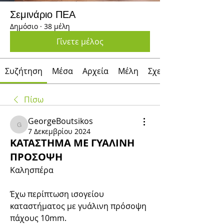
Σεμινάριο ΠΕΑ
Δημόσιο
·
38 μέλη
Γίνετε μέλος
Συζήτηση
Μέσα
Αρχεία
Μέλη
Σχετικά με
Πίσω
GeorgeBoutsikos
GeorgeBoutsikos
7 Δεκεμβρίου 2024
ΚΑΤΑΣΤΗΜΑ ΜΕ ΓΥΑΛΙΝΗ
ΠΡΟΣΟΨΗ
Καλησπέρα
Έχω περίπτωση ισογείου 
καταστήματος με γυάλινη πρόσοψη 
πάχους 10mm. 