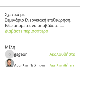
Σχετικά με
Σεμινάριο Ενεργειακή επιθεώρηση.
Εδώ μπορείτε να υποβάλετε τ
...
Διαβάστε περισσότερα
Μέλη
gsgeor
Ακολουθήστε
gsgeor
Αγγελος Τελωνης
Ακολουθήστε
nikosantonou
Ακολουθήστε
nikosantonou
Valentinos Giatsis
Ακολουθήστε
Valentinos Giatsis
Ιωάννης Σκαρλάτος
Ακολουθήστε
Εμφάνιση όλων των μελών (38)