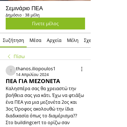
Σεμινάριο ΠΕΑ
Δημόσιο
·
38 μέλη
Γίνετε μέλος
Συζήτηση
Μέσα
Αρχεία
Μέλη
Σχετικά με
Πίσω
thanos.iliopoulos1
thanos.iliopoulos1
14 Απριλίου 2024
ΠΕΑ ΓΙΑ MEZONETA
Καλησπέρα σας θα χρειαστώ την 
βοήθεια σας για κάτι. Έχω να φτιάξω 
ένα ΠΕΑ για μια μεζονέτα 2ος και 
3ος Όροφος ακολουθώ την ίδια 
διαδικασία όπως το διαμέρισμα?? 
Στο buildingcert το ορίζω σαν 