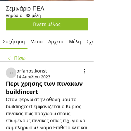
Σεμινάριο ΠΕΑ
Δημόσιο
·
38 μέλη
Γίνετε μέλος
Συζήτηση
Μέσα
Αρχεία
Μέλη
Σχετικά με
Πίσω
orfanos.konst
orfanos.konst
14 Απριλίου 2023
Περι χρησης των πινακων
buildincert
Οταν φερνω στην οθονη μου το 
buildingcert εμφανιζεται ο Κυριος 
πινακας πως προχωρω στους 
επωμενους πινακες οπως π.χ. για να 
συμπληρωσω Ονομα Επιθετο κλπ και 