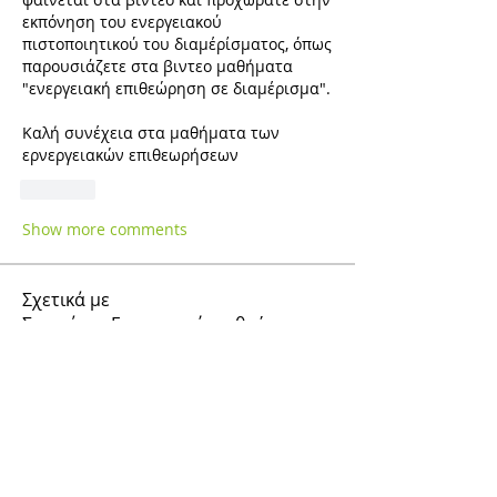
εκπόνηση του ενεργειακού 
πιστοποιητικού του διαμέρίσματος, όπως 
παρουσιάζετε στα βιντεο μαθήματα 
"ενεργειακή επιθεώρηση σε διαμέρισμα".
Kαλή συνέχεια στα μαθήματα των 
ερνεργειακών επιθεωρήσεων
Like
Show more comments
Σχετικά με
Σεμινάριο Ενεργειακή επιθεώρηση.
Εδώ μπορείτε να υποβάλετε τ
...
Διαβάστε περισσότερα
Μέλη
gsgeor
Ακολουθήστε
gsgeor