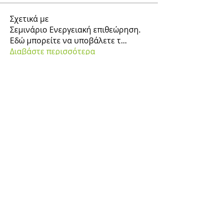
Σχετικά με
Σεμινάριο Ενεργειακή επιθεώρηση.
Εδώ μπορείτε να υποβάλετε τ
...
Διαβάστε περισσότερα
Μέλη
gsgeor
Ακολουθήστε
gsgeor
Αγγελος Τελωνης
Ακολουθήστε
nikosantonou
Ακολουθήστε
nikosantonou
giatsisval
Ακολουθήστε
giatsisval
Ιωάννης Σκαρλάτος
Ακολουθήστε
Εμφάνιση όλων των μελών (38)