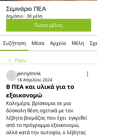
Σεμινάριο ΠΕΑ
Δημόσιο
·
38 μέλη
Γίνετε μέλος
Συζήτηση
Μέσα
Αρχεία
Μέλη
Σχετικά με
Πίσω
jennylmnk
jennylmnk
18 Απριλίου 2024
Β ΠΕΑ και υλικά για το
εξοικονομώ
Καλημέρα, βρίσκομαι σε μια 
δύσκολη θέση σχετικά με τον 
λέβητα βιομάζας που έχει  εγκριθεί 
από το πρόγραμμα εξοικονομώ, 
αλλά κατά την αυτοψία, ο λέβητας 