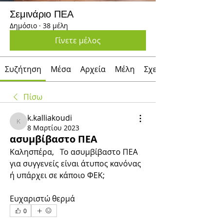
Σεμινάριο ΠΕΑ
Δημόσιο
·
38 μέλη
Γίνετε μέλος
Συζήτηση
Μέσα
Αρχεία
Μέλη
Σχετικά με
Πίσω
k.kalliakoudi
k.kalliakoudi
8 Μαρτίου 2023
ασυμβίβαστο ΠΕΑ
Καλησπέρα,   
Το ασυμβίβαστο ΠΕΑ 
για συγγενείς είναι άτυπος κανόνας 
ή υπάρχει σε κάποιο ΦΕΚ;
Ευχαριστώ θερμά
0